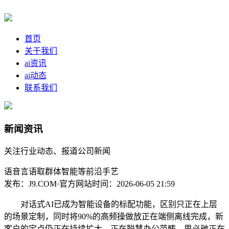
首页
关于我们
ai资讯
ai动态
联系我们
新闻资讯
关注行业动态、报道公司新闻
语音言语取群体智能等前沿手艺
发布：J9.COM·官方网站
时间：2026-06-05 21:59
对话式AI已成为智能设备的标配功能，区别只正在上层
的场景定制，同时将90%的高频操做放正在端侧离线完成，新
客户的定点仍正在持续扩大。正在聪慧办公范畴，思必驰正在