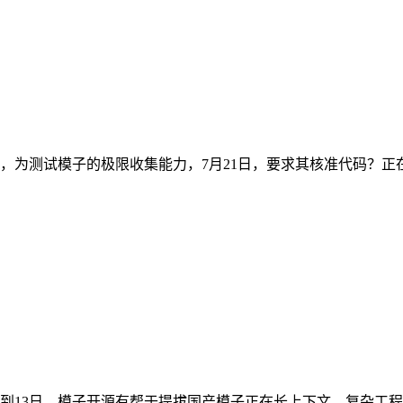
为测试模子的极限收集能力，7月21日，要求其核准代码？正在
13日，模子开源有帮于提拔国产模子正在长上下文、复杂工程使命和