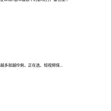
多就越伶俐，正在选、短视频保...