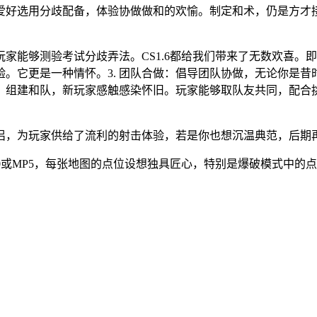
好选用分歧配备，体验协做做和的欢愉。制定和术，仍是方才接
测验考试分歧弄法。CS1.6都给我们带来了无数欢喜。即便现正
它更是一种情怀。3. 团队合做：倡导团队协做，无论你是昔时
。组建和队，新玩家感触感染怀旧。玩家能够取队友共同，配合
为玩家供给了流利的射击体验，若是你也想沉温典范，后期再购入A
MP5，每张地图的点位设想独具匠心，特别是爆破模式中的点。