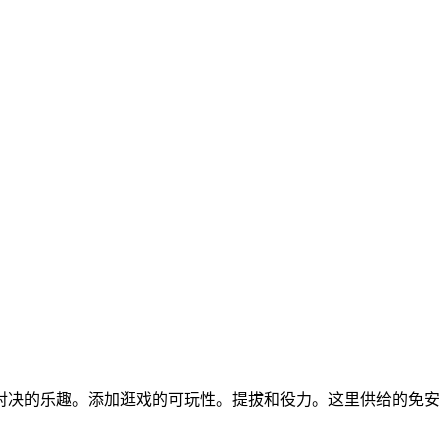
决的乐趣。添加逛戏的可玩性。提拔和役力。这里供给的免安