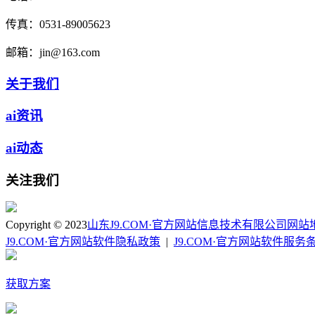
传真：
0531-89005623
邮箱：
jin@163.com
关于我们
ai资讯
ai动态
关注我们
Copyright © 2023
山东J9.COM·官方网站信息技术有限公司
网站
J9.COM·官方网站软件隐私政策
|
J9.COM·官方网站软件服务
获取方案