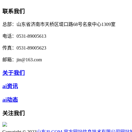
联系我们
总部：
山东省济南市天桥区堤口路68号名泉中心1309室
电话：
0531-89005613
传真：
0531-89005623
邮箱：
jin@163.com
关于我们
ai资讯
ai动态
关注我们
Copyright © 2023
山东J9.COM·官方网站信息技术有限公司
网站