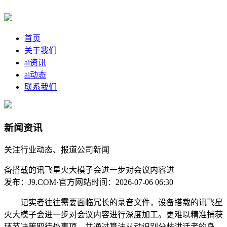
首页
关于我们
ai资讯
ai动态
联系我们
新闻资讯
关注行业动态、报道公司新闻
备搭载的讯飞星火大模子会进一步对会议内容进
发布：J9.COM·官方网站
时间：2026-07-06 06:30
记实者往往需要面临冗长的录音文件，设备搭载的讯飞星
火大模子会进一步对会议内容进行深度加工。更难以精准捕获
环节决策取待处事项。并通过算法从动识别分歧讲话者的身