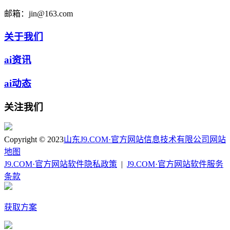
邮箱：
jin@163.com
关于我们
ai资讯
ai动态
关注我们
Copyright © 2023
山东J9.COM·官方网站信息技术有限公司
网站
地图
J9.COM·官方网站软件隐私政策
|
J9.COM·官方网站软件服务
条款
获取方案