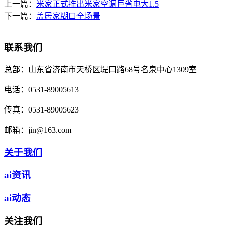
上一篇：
米家正式推出米家空调巨省电大1.5
下一篇：
盖居家糊口全场景
联系我们
总部：
山东省济南市天桥区堤口路68号名泉中心1309室
电话：
0531-89005613
传真：
0531-89005623
邮箱：
jin@163.com
关于我们
ai资讯
ai动态
关注我们