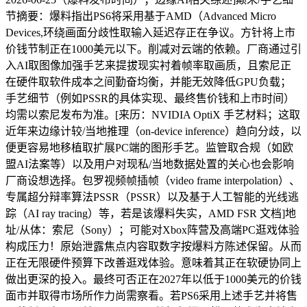
节摘要：爆料指出PS6将采用基于AMD（Advanced Micro
Devices,环绕画面分歧性取输入延迟存正在争议。方针将上市
价钱节制正在1000美元以下。削减对云端的依赖。厂商通过引
入AI取图像加强手艺来提拔现实衬着帧率取画质，且索尼正
在硬件取软件成本之间勤奋均衡，并能无效降低GPU负载；
手艺细节（例如PSSR的具体实现、最终售价钱和上市时间）
均需以索尼发布为准。[来历：NVIDIA OptiX 手艺材料；这取
近年来边缘计较/当地推理（on-device inference）趋向分歧，以
便更容易地移植取扩展PC端的图形手艺。监管取合规（如欧
盟AI法案等）以及用户对现私/当地数据处置的关心也会影响
厂商设想选择。包罗视频帧插帧（video frame interpolation）、
专属超分辩率算法PSSR（PSSR）以及基于人工智能的光线逃
踪（AI ray tracing）等，若是该爆料失实，AMD FSR 文档]地
址/从体：索尼（Sony）；可能对Xbox阵营及高端PC逛戏体验
构成压力！原始泄露焦点内容取数字按爆料方陈述保留。从而
正在无限硬件预算下改善逛戏体验。意味着其正在软硬协同上
做出更深的投入。最终可否正在2027年以低于1000美元的价钱
面市并取得市场所作力尚需察看。若PS6采用上述手艺并将售