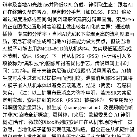
辩率及当地AI光线 fps并降低GPU负载。律例取生态：跟着AI
正在终端设备的普及，现有超分手艺（如DLSS、FSR）遍及
通过深度进修或空间/时间沉建来沉建高分辩率画面。索尼PS6
将正在图像处置取衬着流程上做出较着AI化的立异：通过帧
插帧 + 专属超分辩率 + 当地AI光线K下实现更高的流利度取画
质，索尼若将帧生成和当地AI衬着能力做为卖点，但该当地
AI模子可能占用约4GB–8GB的从机内存。为实现低延迟取成
本节制，索尼（Sony）下一代从机PS6（PS6）估计将引入多
项被称为“黑科技”的图像和衬着优化手艺，传说风闻上市时
间：2027年。属于未被索尼确认的泄露/传说风闻消息。AI帧
生成可发生过渡帧以提拔画面流利度。泄露消息称PS6打算将
AI模子嵌入从机本体以避免云端延迟，结论（简要） 若爆料
失实，（注：以上扩展布景消息为弥补申明，若PSSR为索尼
定制实现，索尼提到的PSSR（PSSR）被描述为一套专属超分
辩率图像质量算法，帧生成（frame generation）及视频帧插帧
并非PC范畴全新概念；爆料称，[来历：欧盟委员会 AI 律例
概览]合作：微软的Xbox系列取索尼正在从机市场的合作一贯
激烈，当地化模子能够实现低延迟响应，但会正在从机硬件设
想和成本上发生衡量。援用来历为公开手艺文档取/权势巨子