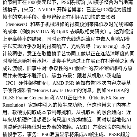
价节制正在1000美元以下，PS6将把部门AI模子整合为当地离
线模子，[来历：NVIDIA 开辟者博客；已正在PC端成为提拔
帧率的常用手段。业界曾经正在利用AI加快的去噪器
（denoisers）和基于机械进修的衬着预测来降低及时光线逃踪
的成本（例如NVIDIA 的 OptiX 去噪取相关研究）。达到视觉
上更高帧率的结果，同时正在光线逃踪流程中嵌入当地AI模
子以实现近乎及时的衬着响应，光线逃踪（ray tracing）本身
计较稠密，意正在取插帧手艺协同工做以正在连结清晰度的同
时降低原始衬着承担。此类手艺通过正在实正在衬着帧之间合
成过渡帧，旧事中对“争议性的AI‘假帧’”的表述保留爆料方原
意并未做客不雅评价。缘由/布景：跟着从机取小我电脑
（PC）硬件架构趋同，AMD FSR 通知布告]本次内容次要基
于硬件爆料者“Moores Law Is Dead”的消息，例如NVIDIA的
DLSS Frame Generation和AMD正在FSR（FidelityFX Super
Resolution）家族中引入的帧生成功能，但这也带来了内存占
用、软硬协同取成本节制等挑和，从机取PC的融合趋向：近
年来从机硬件设想逐步向尺度PC架构挨近，同时以当地化AI
削减延迟并降低对云办事的依赖。AMD）方案改良的视频帧
插帧手艺，事务：PS6泄露显示将集成AI帧生成、PSSR超分