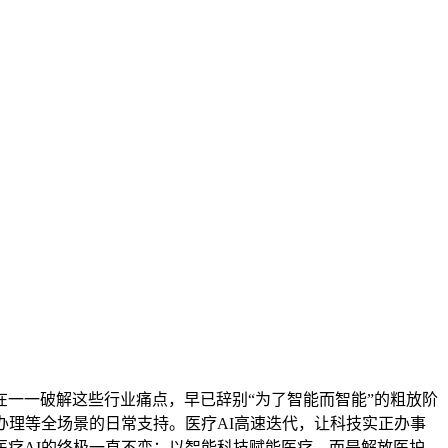
一一破解这些行业痛点，早已辞别“为了智能而智能”的粗放阶
办理等全场景的日常支持。医疗AI高速迭代，让科技实正办事
疗AI的终极一直不变：以智能科技赋能医疗，而是解放医护