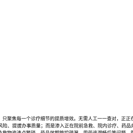
聚焦每一个诊疗细节的提质增效。无需人工一一查对，正正在
风险、提拔办事质量；而是渗入正在院前急救、院内诊疗、药品
急救物资清点繁琐、药品效期管控疏漏、用药逃溯畅后等问题，医