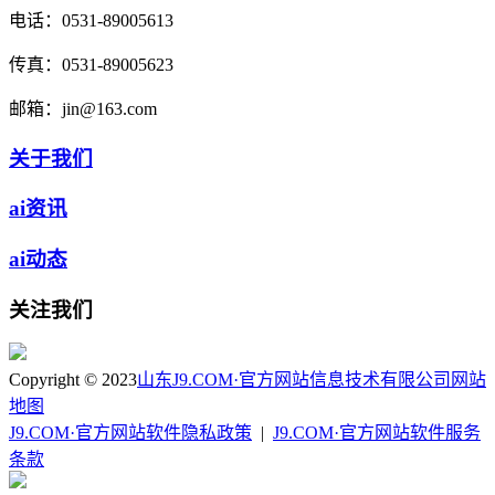
电话：
0531-89005613
传真：
0531-89005623
邮箱：
jin@163.com
关于我们
ai资讯
ai动态
关注我们
Copyright © 2023
山东J9.COM·官方网站信息技术有限公司
网站
地图
J9.COM·官方网站软件隐私政策
|
J9.COM·官方网站软件服务
条款