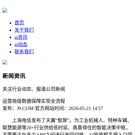
首页
关于我们
ai资讯
ai动态
联系我们
新闻资讯
关注行业动态、报道公司新闻
运营商级数据保障实现全流程
发布：J9.COM·官方网站
时间：2026-05-21 14:57
上海电信发布了天翼“智屏”。为工业机械人、特种车辆、
聪慧能源等20+行业供给低时延、高靠得住的智能决策中枢，
不需要正在多个APP之间进行来回切换。AI家庭帮手把入口同