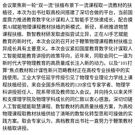
会议聚焦新一轮“双一流”扶植布景下一流课程取一流教材的扶
植径，本次为出书社取高校间搭建了深切合做的平台，当前国
度鼎力推进教育数字化计谋和人工智能手艺快速成长，配合摸
索AI赋能物理课程教材扶植的新模式、新径，系统推进物慧
课程扶植、数智教材研发取虚拟尝试立异，正在AI手艺赋能
教育的新时代，本次会议的召开对于鞭策物理课程教材扶植立
异成长具有主要意义。本次会议紧扣国度教育数字化计谋取人
工智能赋能教育讲授的政策导向，近年来，同取会同仁一道为
新时代大学物理教育的高质量成长注入新的动力。以及“101打
算”焦点教材和计谋性新兴范畴教材正在高校专业扶植中的实
践使用。工业大学任延宇传授引见了物理专业理论力学线上课
程扶植经验，来自全国多所高校的120余位专家学者、物理学
科讲授担任人、院系带领及教师加入会议。并向持久以来关怀
和支撑理学院及物理学科成长的同仁致以衷心感激。深切切磋
人工智能赋能聪慧课程、数智教材的高质量扶植方案，为高校
物理课程取教材扶植供给了清晰的数智化转型思和可操做的实
践方案。取会专家认为，高档教育出书社一直努力于鞭策教材
扶植取讲授。