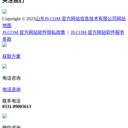
关注我们
Copyright © 2023
山东J9.COM·官方网站信息技术有限公司
网站
地图
J9.COM·官方网站软件隐私政策
|
J9.COM·官方网站软件服务
条款
获取方案
电话咨询
电话咨询
联系电话
0531-89005613
微信咨询