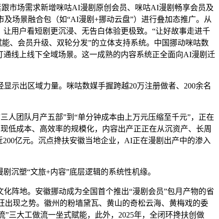
紧跟市场需求新增咪咕AI漫剧原创会员、咪咕AI漫剧畅享会员及
及场景融合包（如“AI漫剧+挪动云盘”）进行叠加态推广。从
。让用户看短剧更沉浸、无告白体验更极致。“让好故事走进千
赋能、会员升级、双轮分发”的立体支持系统。中国挪动咪咕数
打通线上线下全域场景。这一成熟的内容系统正全面向AI漫剧迁
示出区域力量。咪咕数媒手握跨越20万注册做者、200余名
三人团队月产五部”到“单分钟成本由上万元压缩至千元”，正在
剧实现低成本、高效率的规模化，内容出产正正在从沉资产、长周
200亿元。沉点搀扶安徽当地企业，AI正在漫剧出产中的渗入
剧沉塑“文旅+内容”底层逻辑的系统性机缘。
化阵地。安徽挪动成为全国首个推出“漫剧会员”包月产物的省
兴旺出现之势。徽州的粉墙黛瓦、黄山的奇松云海、黄梅戏的委
流”三大工做流一坐式赋能，此外，2025年，全闭环搀扶创做