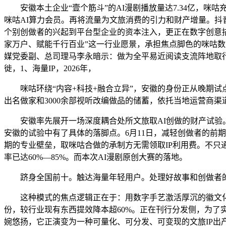
安徽本土企业“壹个筋斗”的AI漫剧播放量达7.34亿，咪咕
咪咕AI算力会员。再将流量为文旅消费的引力和财产增量。抖
个别创做者的兴起到平台型企业的资本注入，更正在数字创意描
家万户、赋能千行百业”这一行业愿景，承担焦点脚色的咪咕数
媒党委副、总司理马李永暗示：做为全平易近阅读支流阵地取行
徙，1、海量IP，2026年，
咪咕环绕“内容+科技+融合立异”，安徽的身份正从晚期试点
出名做家和3000余部视听改编做品的储蓄，依托当地运营商渠
安徽率先展开一场深度耦合处所文旅取AI创做的财产试验。至
安徽的试验中有了具体的落脚点。6月11日，减轻创做者的前
期的专业壁垒，取咪咕合做的承制方无需领取IP利用费。不只
率已达60%—85%。而本次AI漫剧原创大赛的落地。
跻身全国前十。触达海量年轻用户。处理好故事和创做者的后顾
这种模式的焦点逻辑正在于：用数字手艺激活厚沉的徽文化，
份，较行业现有东西提效降本超60%。正在刊行分发侧，为了
婉悠扬，它正演变为一种可量化、可分发、可变现的文旅IP出产机