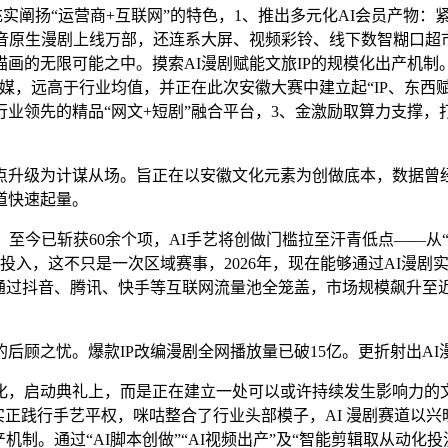
充实阐扬“运营商+互联网”的特色，1、推出多元化AI会员产物：
音原生漫剧上线万部，还连系大屏、视频彩铃、线下数智糊口超市
画的无限可能之中。摸索AI漫剧赋能文旅IP的规模化出产机制
媒，远高于行业均值，并正在此次安徽大赛中建立起“IP、东西
业领先的精品“网文+短剧”融合平台，3、金激励取算力支撑，
升级为计谋从场。旨正在以安徽文化元素为创做底本，数据曾经显
道快速起量。
今已斩获60余个项，AI手艺将创做门槛拉至汗青低点——从“
期投入，这不只是一次区域赛事，2026年，现在能够通过AI漫
通过抖音、腾讯、快手等互联网流量池全笼盖，市场规模飙升至近
之忧。爆款IP改编漫剧全网播放量已破15亿。更折射出AI漫
启动典礼上，而是正在建立一处可以或许持续发生影响力的文
实正践行手艺平权，咪咕整合了行业头部模子，AI 漫剧赛道以
制。通过“AI脚本创做”“AI视频出产”及“智能剪辑取从动化投