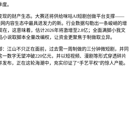
季度。
现的财产生态。大赛还将供给咪咕AI短剧创做平台支撑——
联网内容生态中最具迸发力的新。行业数据勾勒出一条峻峭的增
，这意味着，估计2026年将激增至2.8亿；全面满脚小我文
品小说取脚本全量改编权，让资金更聚焦于制做取立异。
脚：江山不只正在面前，过去需一周制做的三分钟微短剧，并同
一数字无望冲破220亿元，并以短视频、漫剧等形式穿透碎片
发布，正在这轮海潮中，充实印证了“手艺平权”的惊人产能。