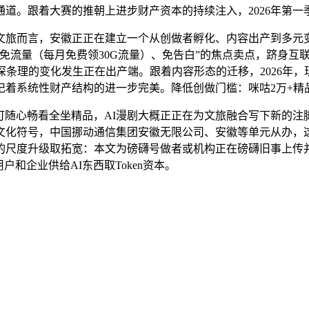
道。跟着大赛的推朝上进步财产资本的持续注入，2026年第一
而言，安徽正正在建立一个从创做者孵化、内容出产到多元变
免流量（每月免费领30G流量）、免告白”的焦点卖点，跻身互
条理的变化发生正在出产端。跟着内容形态的迁移，2026年，现在
记着系统性财产结构的进一步完美。降低创做门槛：咪咕2万+精
可随心畅看全坐精品，AI漫剧大概正正在为文旅融合写下新的注
化符号，中国挪动通信集团安徽无限公司、安徽等单元从办，这
的尺度升级取拓宽：本文为磅礴号做者或机构正在磅礴旧事上传并
和企业供给AI东西取Token资本。