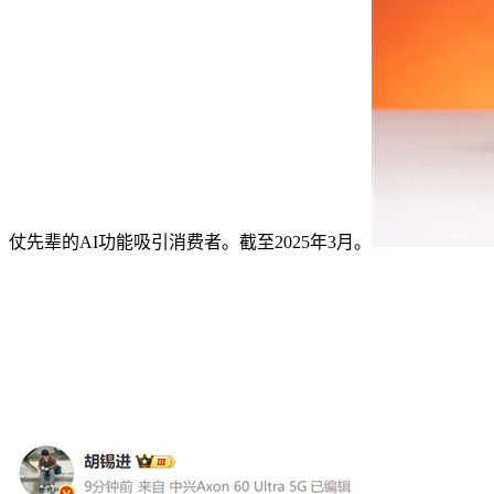
仗先辈的AI功能吸引消费者。截至2025年3月。