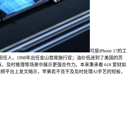
可是iPhone 17的工
担任AI担任人，1998年出任金山首席施行官；油价低迷到了美国的页
、及时推理等场景中展示更强合作力。本来秉承着 618 爱财如
视频平台上发文暗示，苹果若不克不及及时处理AI手艺的短板，