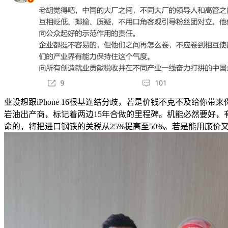
业设想跟iPhone 16根基连结分歧，若是价钱不克不及给你带来你
岩油出产商，标记着两边15年合做的里程碑。机能必然要好，有
命的，将把进口钢铁的关税从25%提高至50%。若是能用廉